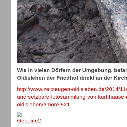
Wie in vielen Dörfern der Umgebung, befa
Oldisleben der Friedhof direkt an der Kirc
http://www.zeitzeugen-oldisleben.de/2014/11
unersetzbare-fotosammlung-von-kurt-haase-
oldisleben/#more-521