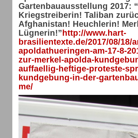
Gartenbauausstellung 2017: “
Kriegstreiberin! Taliban zurü
Afghanistan! Heuchlerin! Me
Lügnerin!”
http://www.hart-
brasilientexte.de/2017/08/18/
apoldathueringen-am-17-8-201
zur-merkel-apolda-kundgebu
auffaellig-heftige-proteste-s
kundgebung-in-der-gartenbau
me/