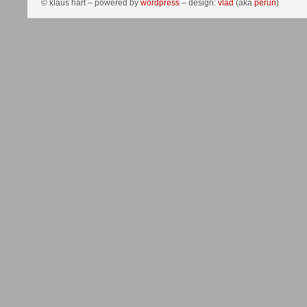
© klaus hart – powered by
wordpress
– design:
vlad
(aka
perun
)