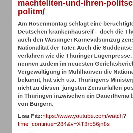
machteliten-und-ihren-polits
politm/
Am Rosenmontag schlägt eine berüchtigte
Deutschen krankenhausreif – doch die Th
auch den Wasunger Karnevalsumzug zensie
Nationalität der Täter. Auch die Süddeuts
verfahren wie die Thüringer Lügenpresse.
nennen zudem im neuesten Gerichtsberich
Vergewaltigung in Mühlhausen die Nationali
bekannt, hat sich u.a. Thüringens Minist
nicht zu diesen jüngsten Zensurfällen posit
in Thüringen inzwischen ein Dauerthema 
von Bürgern.
Lisa Fitz:
https://www.youtube.com/watch?
time_continue=284&v=XT8rb56jn8s