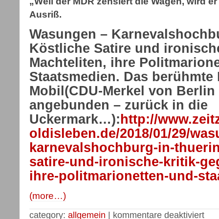
„Weil der MDR zensiert die Wagen, wird er
Ausriß.
Wasungen – Karnevalshochbu
Köstliche Satire und ironisch
Machteliten, ihre Politmarion
Staatsmedien. Das berühmte 
Mobil(CDU-Merkel von Berlin 
angebunden – zurück in die
Uckermark…):
http://www.zei
oldisleben.de/2018/01/29/wa
karnevalshochburg-in-thuerin
satire-und-ironische-kritik-g
ihre-politmarionetten-und-st
(more…)
category:
allgemein
|
kommentare deaktiviert