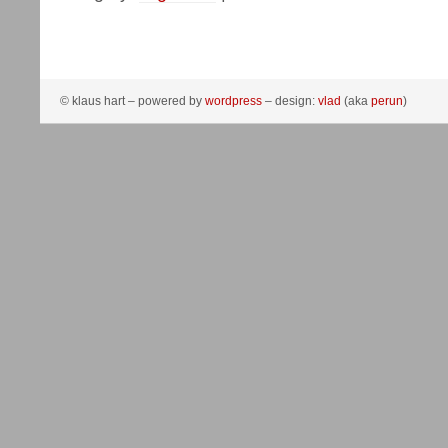
© klaus hart – powered by
wordpress
– design:
vlad
(aka
perun
)