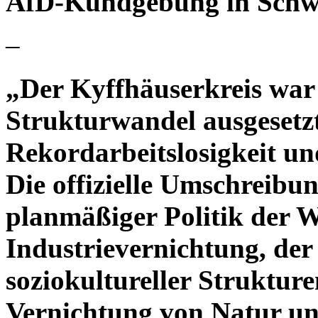
AfD-Kundgebung in Schw
–
„Der Kyffhäuserkreis war
Strukturwandel ausgesetzt
Rekordarbeitslosigkeit u
Die offizielle Umschreibun
planmäßiger Politik der W
Industrievernichtung, de
soziokultureller Struktur
Vernichtung von Natur un