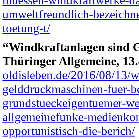
muessen-windkraftwerke-dah
umweltfreundlich-bezeichne
toetung-t/
“Windkraftanlagen sind 
Thüringer Allgemeine, 13.
oldisleben.de/2016/08/13/w
gelddruckmaschinen-fuer-be
grundstueckeigentuemer-wes
allgemeinefunke-medienkon
opportunistisch-die-berich/