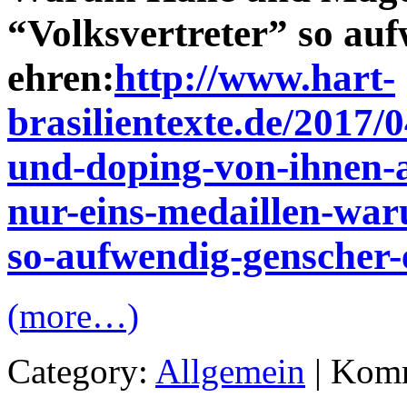
“Volksvertreter” so au
ehren:
http://www.hart-
brasilientexte.de/2017/
und-doping-von-ihnen-al
nur-eins-medaillen-wa
so-aufwendig-genscher-
(more…)
Category:
Allgemein
|
Komm