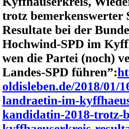
Kyffhäuserkreis, Wied
trotz bemerkenswerter 
Resultate bei der Bund
Hochwind-SPD im Kyffh
wen die Partei (noch) v
Landes-SPD führen”:
ht
oldisleben.de/2018/01/
landraetin-im-kyffhaeu
kandidatin-2018-trotz-
kyffhaeuserkreis-result