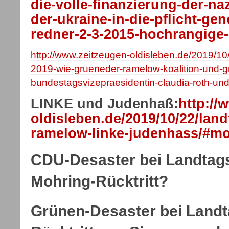
die-volle-finanzierung-der-na
der-ukraine-in-die-pflicht-g
redner-2-3-2015-hochrangige-
http://www.zeitzeugen-oldisleben.de/2019/10
2019-wie-grueneder-ramelow-koalition-und-g
bundestagsvizepraesidentin-claudia-roth-und
LINKE und Judenhaß:
http://
oldisleben.de/2019/10/22/lan
ramelow-linke-judenhass/#mo
CDU-Desaster bei Landtags
Mohring-Rücktritt?
Grünen-Desaster bei Landt