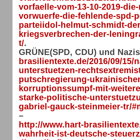
vorfaelle-vom-13-10-2019-die-
vorwuerfe-die-fehlende-spd-p
parteiidol-helmut-schmidt-de
kriegsverbrechen-der-leningr
t/
.
GRÜNE(SPD, CDU) und Nazis
brasilientexte.de/2016/09/15/
unterstuetzen-rechtsextremis
putschregierung-ukrainische
korruptionssumpf-mit-weitere
starke-politische-unterstuet
gabriel-gauck-steinmeier-tr/
–
http://www.hart-brasilientexte
wahrheit-ist-deutsche-steuer