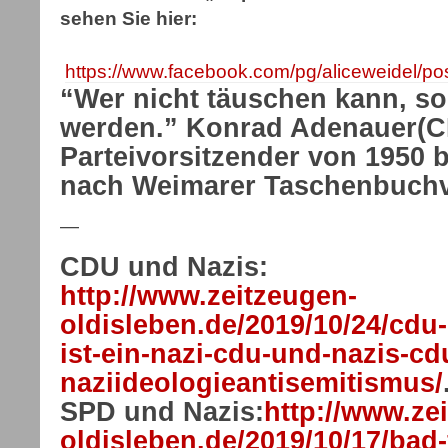
sehen Sie hier:
https://www.facebook.com/pg/aliceweidel/pos
“Wer nicht täuschen kann, soll
werden.” Konrad Adenauer(
Parteivorsitzender von 1950 bi
nach Weimarer Taschenbuchv
—
CDU und Nazis:
http://www.zeitzeugen-
oldisleben.de/2019/10/24/cd
ist-ein-nazi-cdu-und-nazis-cd
naziideologieantisemitismus/
SPD und Nazis:
http://www.ze
oldisleben.de/2019/10/17/bad