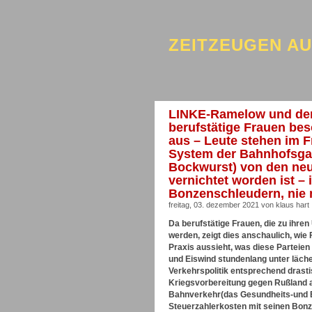
ZEITZEUGEN A
LINKE-Ramelow und der 
berufstätige Frauen bes
aus – Leute stehen im F
System der Bahnhofsgas
Bockwurst) von den ne
vernichtet worden ist –
Bonzenschleudern, nie 
freitag, 03. dezember 2021 von klaus hart
Da berufstätige Frauen, die zu ihre
werden, zeigt dies anschaulich, wie
Praxis aussieht, was diese Parteien 
und Eiswind stundenlang unter läch
Verkehrspolitik entsprechend drasti
Kriegsvorbereitung gegen Rußland 
Bahnverkehr(das Gesundheits-und Bi
Steuerzahlerkosten mit seinen Bon