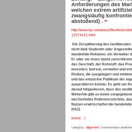
Anforderungen des Markt
welchen extrem artifizi
zwangsläufig konfrontier
abstoßend) .
**
http://www.faz.net/aktuell/feuilleton
12574151.html
Die Zersplitterung des neoliberalen
nicht bloß Studentin oder Angestellt
wandelnde Reklame; ein Verwalter d
Er oder sie muss damit zurechtkommen
das Geschäft, der Rohstoff, das Pro
investiert, betreut, verwaltet und e
Risiken, die ausgelagert und minimi
und das entzückte Publikum der eig
ausprobieren könnte. Es geht um Rol
darauf hingewiesen, dass das neoli
Weiterhin gibt es keine vorgegebene
wechselndes Rollenverzeichnis, das
Nutzen erwirtschaftet die handelnde 
(FAZ)
(more…)
category:
allgemein
|
kommentare deaktivi