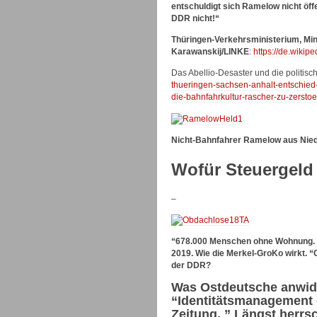
entschuldigt sich Ramelow nicht öff
DDR nicht!“
Thüringen-Verkehrsministerium, Min
Karawanskij/LINKE
:
https://de.wiki
Das Abellio-Desaster und die politisc
thueringen-sachsen-anhalt-entschied-
die-bahnfahrkultur-rascher-zu-zersto
Nicht-Bahnfahrer Ramelow aus Nied
Wofür Steuergeld 
–
“678.000 Menschen ohne Wohnung. Z
2019. Wie die Merkel-GroKo wirkt. “C
der DDR?
Was Ostdeutsche anwid
“Identitätsmanagement –
Zeitung. ” Längst herr