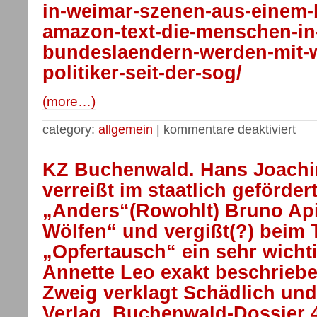
in-weimar-szenen-aus-einem-
amazon-text-die-menschen-in
bundeslaendern-werden-mit-w
politiker-seit-der-sog/
(more…)
category:
allgemein
|
kommentare deaktiviert
KZ Buchenwald. Hans Joachi
verreißt im staatlich geförd
„Anders“(Rowohlt) Bruno Api
Wölfen“ und vergißt(?) beim
„Opfertausch“ ein sehr wichti
Annette Leo exakt beschrieb
Zweig verklagt Schädlich un
Verlag. Buchenwald-Dossier 