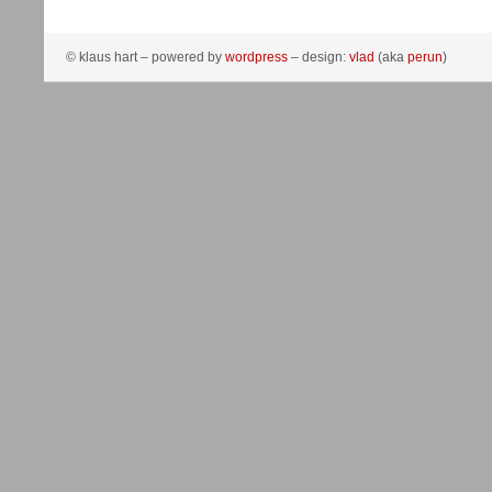
© klaus hart – powered by
wordpress
– design:
vlad
(aka
perun
)