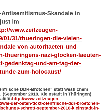
i-Antisemitismus-Skandale in
just im
tp://www.zeitzeugen-
9/01/31/thueringen-die-vielen-
andale-von-autoritaeten-und-
-thueringens-nazi-glocken-laeuten-
t-gedenktag-und-am-tag-der-
tunde-zum-holocaust/
fenfrische DDR-Brötchen” statt westlichem
 (September 2018, Kleinstadt in Thüringen)
lität:
http://www.zeitzeugen-
2/wie-der-osten-tickt-ofenfrische-ddr-broetchen-
ischungs-schrott-september-2018-kleinstadt-in-