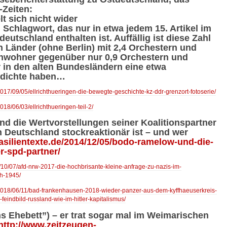
-Zeiten:
t sich nicht wider
 Schlagwort, das nur in etwa jedem 15. Artikel im
tschland enthalten ist. Auffällig ist diese Zahl
en Länder (ohne Berlin) mit 2,4 Orchestern und
inwohner gegenüber nur 0,9 Orchestern und
 in den alten Bundesländern eine etwa
rdichte haben…
017/09/05/ellrichthueringen-die-bewegte-geschichte-kz-ddr-grenzort-fotoserie/
18/06/03/ellrichthueringen-teil-2/
 die Wertvorstellungen seiner Koalitionspartner
Deutschland stockreaktionär ist – und wer
rasilientexte.de/2014/12/05/bodo-ramelow-und-die-
r-spd-partner/
7/10/07/afd-nrw-2017-die-hochbrisante-kleine-anfrage-zu-nazis-im-
h-1945/
/2018/06/11/bad-frankenhausen-2018-wieder-panzer-aus-dem-kyffhaeuserkreis-
feindbild-russland-wie-im-hitler-kapitalismus/
s Ehebett”) – er trat sogar mal im Weimarischen
http://www.zeitzeugen-