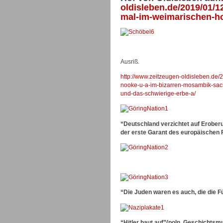
oldisleben.de/2019/01/12
mal-im-weimarischen-ho
Ausriß.
http://www.zeitzeugen-oldisleben.de
nooke-u-a-im-bizarren-mosambik-sac
und-das-schwierige-erbe-a/
“Deutschland verzichtet auf Erobe
der erste Garant des europäischen F
“Die Juden waren es auch, die die F
“Hitler baut auf”(poln. Geschichts