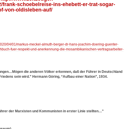
/frank-schoebelreise-ins-ehebett-er-trat-sogar-
f-von-oldisleben-auf/
/2020/04/01/markus-meckel-almuth-berger-dr-hans-joachim-doering-guenter-
hbuch-fuer-respekt-und-anerkennung-die-mosambikanischen-vertragsarbeiter-
rungen…Mögen die anderen Völker erkennen, daß der Führer in Deutschland
riedens sein wird.” Hermann Göring, “Aufbau einer Nation”, 1934.
ührer der Marxisten und Kommunisten in erster Linie stellten…”
museum)