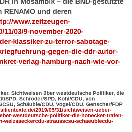
DDR in Mosambik – die BND-gestützte
on RENAMO und deren
ttp://www.zeitzeugen-
0/11/03/9-november-2020-
der-klassiker-zu-terror-sabotage-
kriegfuehrung-gegen-die-ddr-autor-
onkret-verlag-hamburg-nach-wie-vor-
er. Sichtweisen über westdeutsche Politiker, die
dt/SPD, Schröder/SPD, Kohl/CDU, von
ß/CSU, Schäuble/CDU, Vogel/CDU, Genscher/FDP
asilientexte.de/2019/05/31/sichtweisen-ueber-
ber-westdeutsche-politiker-die-honecker-trafen-
n-weizsaeckercdu-strausscsu-schaeublecdu-