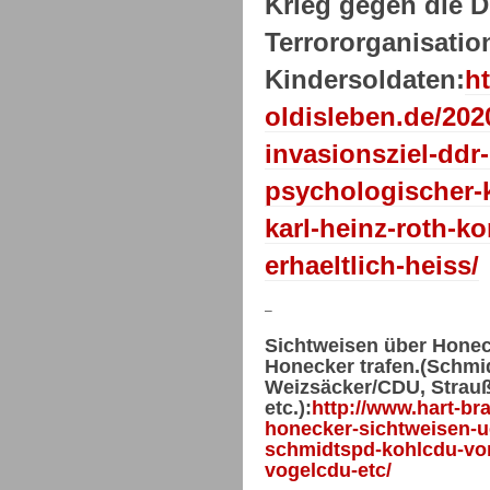
Krieg gegen die 
Terrororganisati
Kindersoldaten:
h
oldisleben.de/202
invasionsziel-ddr-
psychologischer-
karl-heinz-roth-k
erhaeltlich-heiss/
–
Sichtweisen über Honeck
Honecker trafen.(Schmi
Weizsäcker/CDU, Strau
etc.):
http://www.hart-br
honecker-sichtweisen-ue
schmidtspd-kohlcdu-vo
vogelcdu-etc/