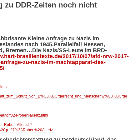
g zu DDR-Zeiten noch nicht
hbrisante Kleine Anfrage zu Nazis im
slandes nach 1945.Parallelfall Hessen,
nd, Bremen…Die Nazis/SS-Leute im BRD-
w.hart-brasilientexte.de/2017/10/07/afd-nrw-2017-
-anfrage-zu-nazis-im-machtapparat-des-
5/
lertz
sellschaft_zum_Schutz_von_B%C3%BCrgerrecht_und_Menschenw%C3%BCrde
autor/324-robert-allertz.html
-Robert-Allertz/s?
2Cp_27%3ARobert%20Allertz
seberichterstattung zu Ostdeutschland, das