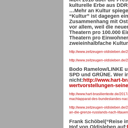
kulturelle Erbe aus DDR
…Mehr an Kultur spiegel
“Kultur” ist dagegen ein
Zusammenhang mit Ostdeu
vor allem, weil die neu
Theatern pro 100.000 E
Theatern pro Einwohner
zweieinhalbfache Kultu
http://www.zeitzeugen-oldisleben.de/2
http://www.zeitzeugen-oldisleben.de/20
Bodo Ramelow/LINKE und
SPD und GRÜNE. Wer in 
nicht:
http://www.hart-b
wertvorstellungen-seine
http://www.hart-brasilientexte.de/201
machtapparat-des-bundeslandes-nac
http://www.zeitzeugen-oldisleben.de
an-die-grenze-russlands-nach-litauen-
Frank Schöbel(“Reise in
Hof von Oldisleben auf: