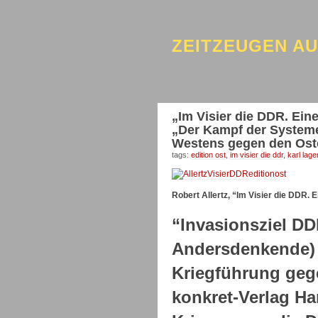
ZEITZEUGEN A
„Im Visier die DDR. Eine
„Der Kampf der Systeme
Westens gegen den Ost
tags:
edition ost
,
im visier die ddr
,
karl lage
Robert Allertz, “Im Visier die DDR. E
“Invasionsziel DD
Andersdenkende) 
Kriegführung gege
konkret-Verlag Ha