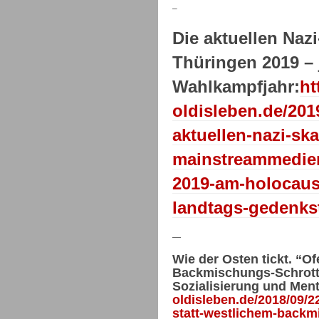
–
Die aktuellen Naz
Thüringen 2019 – 
Wahlkampfjahr:
ht
oldisleben.de/201
aktuellen-nazi-sk
mainstreammedien
2019-am-holocaus
landtags-gedenks
—
Wie der Osten tickt. “O
Backmischungs-Schrott.
Sozialisierung und Menta
oldisleben.de/2018/09/2
statt-westlichem-backm