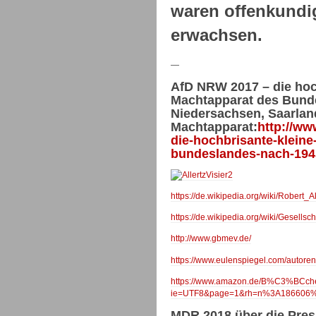
waren offenkundi
erwachsen.
—
AfD NRW 2017 – die hoc
Machtapparat des Bunde
Niedersachsen, Saarla
Machtapparat:
http://ww
die-hochbrisante-kleine
bundeslandes-nach-194
https://de.wikipedia.org/wiki/Robert_Al
https://de.wikipedia.org/wiki/Ge
http://www.gbmev.de/
https://www.eulenspiegel.com/autoren/
https://www.amazon.de/B%C3%BCcher
ie=UTF8&page=1&rh=n%3A186606%
MDR 2018 über die Pres