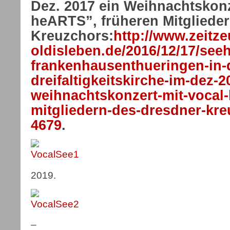
Dez. 2017 ein Weihnachtskonz
heARTS”, früheren Mitgliede
Kreuzchors:
http://www.zeitz
oldisleben.de/2016/12/17/see
frankenhausenthueringen-in-
dreifaltigkeitskirche-im-dez-2
weihnachtskonzert-mit-vocal-
mitgliedern-des-dresdner-kr
4679
.
2019.
–