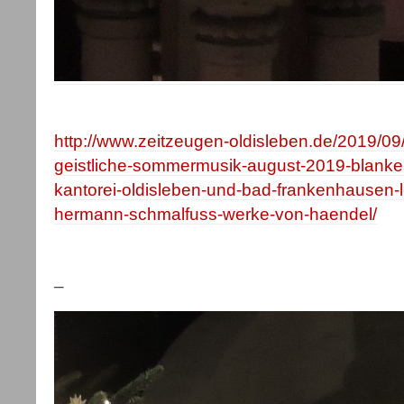
http://www.zeitzeugen-oldisleben.de/2019/09
geistliche-sommermusik-august-2019-blanken
kantorei-oldisleben-und-bad-frankenhausen-l
hermann-schmalfuss-werke-von-haendel/
–