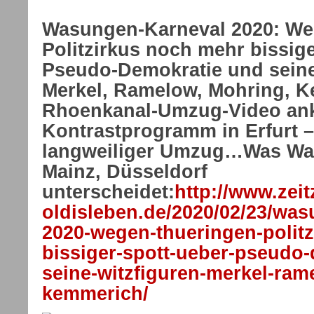
Wasungen-Karneval 2020: We
Politzirkus noch mehr bissig
Pseudo-Demokratie und seine
Merkel, Ramelow, Mohring,
Rhoenkanal-Umzug-Video ank
Kontrastprogramm in Erfurt –
langweiliger Umzug…Was Wa
Mainz, Düsseldorf
unterscheidet:
http://www.zei
oldisleben.de/2020/02/23/was
2020-wegen-thueringen-polit
bissiger-spott-ueber-pseudo
seine-witzfiguren-merkel-ra
kemmerich/