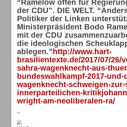
“Ramelow offen für Regierun
der CDU”. DIE WELT. “Anders
Politiker der Linken unterstü
Ministerpräsident Bodo Ram
mit der CDU zusammenzuarbe
die ideologischen Scheuklap
ablegen.”
http://www.hart-
brasilientexte.de/2017/07/26/v
sahra-wagenknecht-aus-thuer
bundeswahlkampf-2017-und-d
wagenknecht-schweigen-zur-
innerparteilichen-kritikjohan
wright-am-neoliberalen-ra/
–