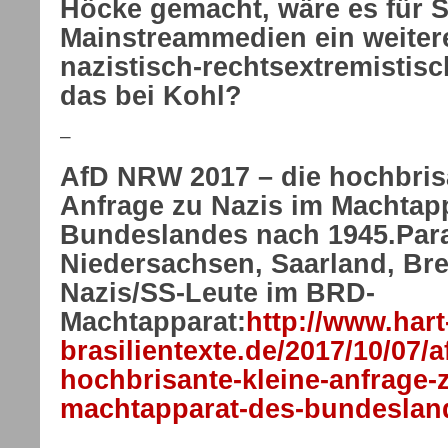
Höcke gemacht, wäre es für S
Mainstreammedien ein weitere
nazistisch-rechtsextremistisch
das bei Kohl?
–
AfD NRW 2017 – die hochbris
Anfrage zu Nazis im Machtap
Bundeslandes nach 1945.Paral
Niedersachsen, Saarland, B
Nazis/SS-Leute im BRD-
Machtapparat:
http://www.hart
brasilientexte.de/2017/10/07/
hochbrisante-kleine-anfrage-
machtapparat-des-bundeslan