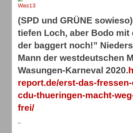
(SPD und GRÜNE sowieso)
tiefen Loch, aber Bodo mi
der baggert noch!” Niede
Mann der westdeutschen Ma
Wasungen-Karneval 2020.
h
report.de/erst-das-fressen
cdu-thueringen-macht-weg
frei/
–