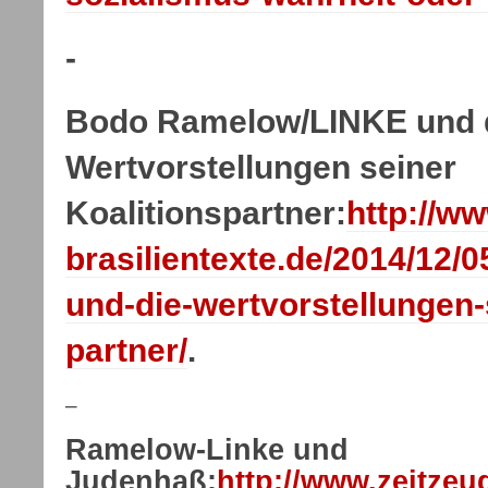
-
Bodo Ramelow/LINKE und 
Wertvorstellungen seiner
Koalitionspartner:
http://ww
brasilientexte.de/2014/12/
und-die-wertvorstellungen-
partner/
.
–
Ramelow-Linke und
Judenhaß:
http://www.zeitzeu