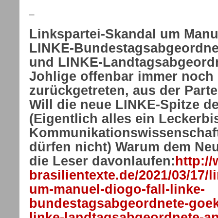
–
Linkspartei-Skandal um Manue
LINKE-Bundestagsabgeordne
und LINKE-Landtagsabgeord
Johlige offenbar immer noch 
zurückgetreten, aus der Part
Will die neue LINKE-Spitze de
(Eigentlich alles ein Leckerbi
Kommunikationswissenschaftl
dürfen nicht) Warum dem Ne
die Leser davonlaufen:
http:/
brasilientexte.de/2021/03/17/l
um-manuel-diogo-fall-linke-
bundestagsabgeordnete-goek
linke-landtagsabgeordnete-an