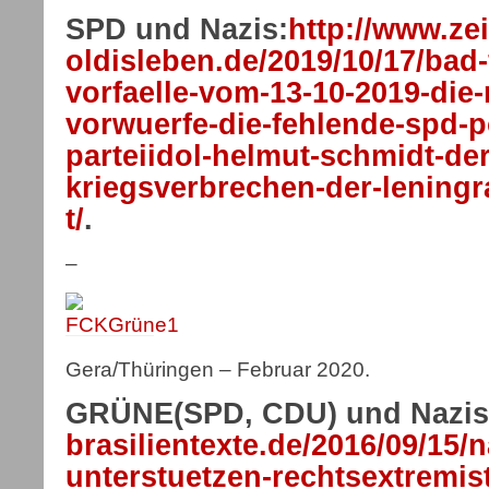
SPD und Nazis:
http://www.ze
oldisleben.de/2019/10/17/bad
vorfaelle-vom-13-10-2019-die-
vorwuerfe-die-fehlende-spd-p
parteiidol-helmut-schmidt-de
kriegsverbrechen-der-leningr
t/
.
–
Gera/Thüringen – Februar 2020.
GRÜNE(SPD, CDU) und Nazis
brasilientexte.de/2016/09/15/
unterstuetzen-rechtsextremis