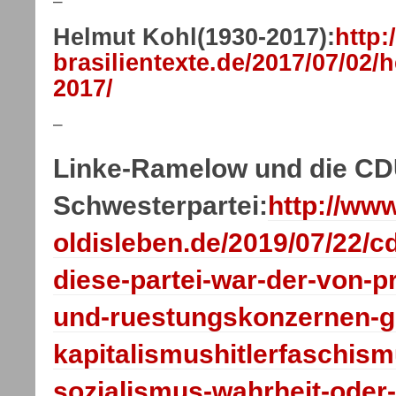
–
Helmut Kohl(1930-2017):
http:
brasilientexte.de/2017/07/02/
2017/
–
Linke-Ramelow und die CD
Schwesterpartei:
http://ww
oldisleben.de/2019/07/22/c
diese-partei-war-der-von-p
und-ruestungskonzernen-ge
kapitalismushitlerfaschism
sozialismus-wahrheit-oder