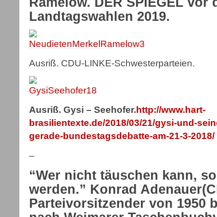
Ramelow. DER SPIEGEL vor 
Landtagswahlen 2019.
Ausriß. CDU-LINKE-Schwesterparteien.
Ausriß. Gysi – Seehofer.
http://www.hart-
brasilientexte.de/2018/03/21/gysi-und-sei
gerade-bundestagsdebatte-am-21-3-2018/
–
“Wer nicht täuschen kann, soll
werden.” Konrad Adenauer(
Parteivorsitzender von 1950 bi