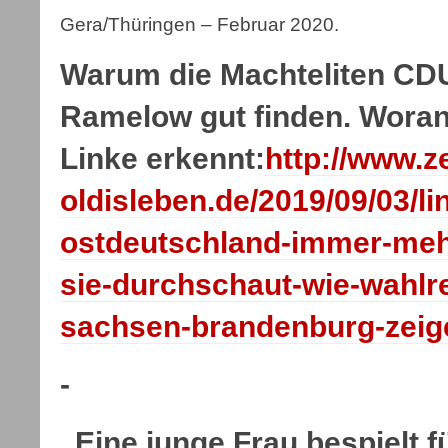
Gera/Thüringen – Februar 2020.
Warum die Machteliten C
Ramelow gut finden. Woran
Linke erkennt:
http://www.z
oldisleben.de/2019/09/03/lin
ostdeutschland-immer-meh
sie-durchschaut-wie-wahlre
sachsen-brandenburg-zeig
-
„Eine junge Frau bespielt f