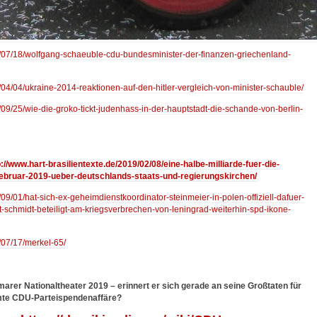
15/07/18/wolfgang-schaeuble-cdu-bundesminister-der-finanzen-griechenland-
4/04/04/ukraine-2014-reaktionen-auf-den-hitler-vergleich-von-minister-schauble/
9/09/25/wie-die-groko-tickt-judenhass-in-der-hauptstadt-die-schande-von-berlin-
p://www.hart-brasilientexte.de/2019/02/08/eine-halbe-milliarde-fuer-die-
februar-2019-ueber-deutschlands-staats-und-regierungskirchen/
/09/01/hat-sich-ex-geheimdienstkoordinator-steinmeier-in-polen-offiziell-dafuer-
mut-schmidt-beteiligt-am-kriegsverbrechen-von-leningrad-weiterhin-spd-ikone-
9/07/17/merkel-65/
rer Nationaltheater 2019 – erinnert er sich gerade an seine Großtaten für
hmte CDU-Parteispendenaffäre?