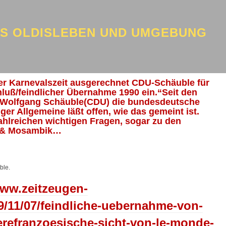
US OLDISLEBEN UND UMGEBUNG
 der Karnevalszeit ausgerechnet CDU-Schäuble für
luß/feindlicher Übernahme 1990 ein.“Seit den
t Wolfgang Schäuble(CDU) die bundesdeutsche
nger Allgemeine läßt offen, wie das gemeint ist.
ahlreichen wichtigen Fragen, sogar zu den
 & Mosambik…
ble.
www.zeitzeugen-
9/11/07/feindliche-uebernahme-von-
refranzoesische-sicht-von-le-monde-