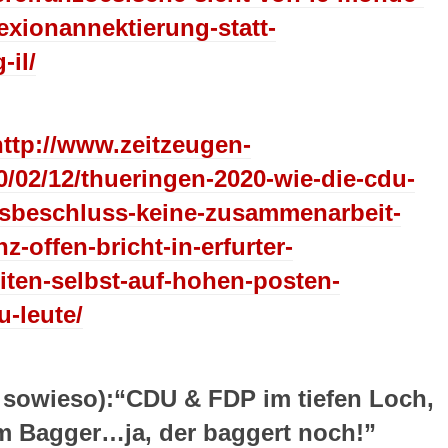
xionannektierung-statt-
-il/
http://www.zeitzeugen-
0/02/12/thueringen-2020-wie-die-cdu-
sbeschluss-keine-zusammenarbeit-
nz-offen-bricht-in-erfurter-
eiten-selbst-auf-hohen-posten-
u-leute/
owieso):“CDU & FDP im tiefen Loch,
m Bagger…ja, der baggert noch!”