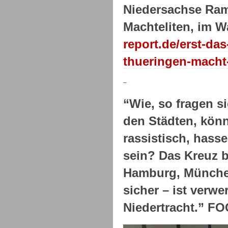
Niedersachse Ram
Machteliten, im 
report.de/erst-da
thueringen-macht-
–
“Wie, so fragen s
den Städten, kön
rassistisch, hass
sein? Das Kreuz b
Hamburg, München
sicher – ist verw
Niedertracht.” F