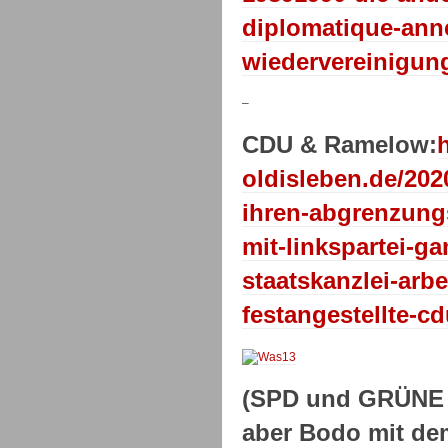
diplomatique-anne
wiedervereinigung
–
CDU & Ramelow:
oldisleben.de/202
ihren-abgrenzung
mit-linkspartei-ga
staatskanzlei-arb
festangestellte-cd
(SPD und GRÜNE s
aber Bodo mit de