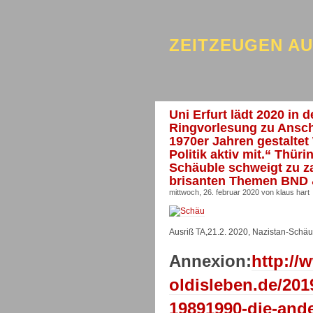
ZEITZEUGEN A
Uni Erfurt lädt 2020 in
Ringvorlesung zu Ansch
1970er Jahren gestalte
Politik aktiv mit.“ Thüri
Schäuble schweigt zu z
brisanten Themen BND
mittwoch, 26. februar 2020 von klaus hart
Ausriß TA,21.2. 2020, Nazistan-Schäu
Annexion:
http://
oldisleben.de/201
19891990-die-ande