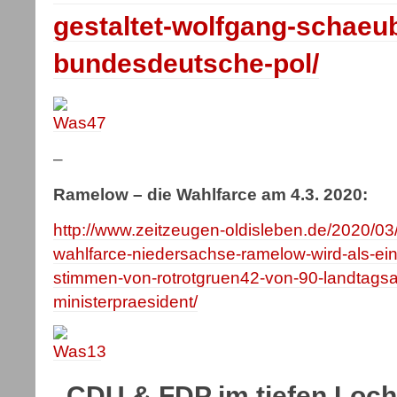
gestaltet-wolfgang-schaeub
bundesdeutsche-pol/
–
Ramelow – die Wahlfarce am 4.3. 2020:
http://www.zeitzeugen-oldisleben.de/2020/03
wahlfarce-niedersachse-ramelow-wird-als-ein
stimmen-von-rotrotgruen42-von-90-landtags
ministerpraesident/
„CDU & FDP im tiefen Loch