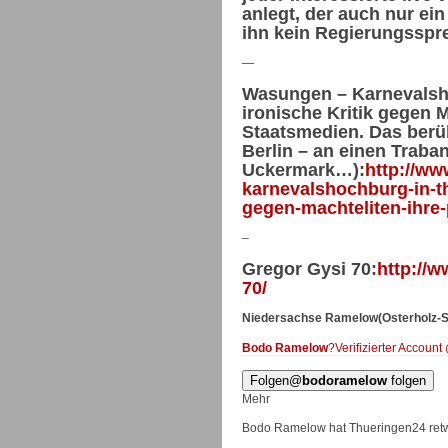
anlegt, der auch nur ein
ihn kein Regierungsspre
—
Wasungen – Karnevalsho
ironische Kritik gegen M
Staatsmedien. Das berü
Berlin – an einen Traba
Uckermark…):
http://ww
karnevalshochburg-in-th
gegen-machteliten-ihre-
–
Gregor Gysi 70:
http://w
70/
Niedersachse Ramelow(Osterholz-
Bodo Ramelow
?
Verifizierter Account
Folgen
@
bodoramelow
folgen
Mehr
Bodo Ramelow hat Thueringen24 ret