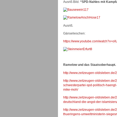
Ausriß Bild.
“SPD-Nahles mit Kampfa
Ausriß.
Gänselieschen:
https://www.youtube.com/watch?v=o
Ramelow und das Staatsoberhaupt.
http://www.zeitzeugen-oldisleben.de/
http://www.zeitzeugen-oldisleben.de/
schwesterpartei-spd-politisch-haengt
mike-moh/
http://www.zeitzeugen-oldisleben.de/
deutschland-die-angst-der-islamisie
http://www.zeitzeugen-oldisleben.de/
thueringens-umweltministerin-sieges