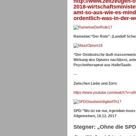
http://www.zeitzeugen-o
2018-wirtschaftsminister
amt-so-aus-wie-es-minde
ordentlich-was-in-der-w
Ramelow:“Der Rote“. (Landolf Sche
“Der Ostdeutsche läuft massenweise 
Wirkung des Opiums nachlässt, ant
Psychotherapeut aus Halle/Saale.
—
Zwischen Liebe und Zorn:
https://www.youtube.com/watch?v=u
SPD:”Wo ist sie nur, irgendwo muss 
Allgemeinen, 18.12. 2017
Stegner: „Ohne die SPD 