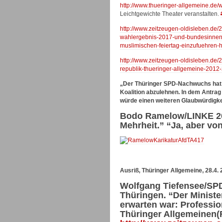
http://www.
thueringer-allgemeine.de/we
Leichtgewichte Theater veranstalten.
http://www.zeitzeugen-oldisleben.de/
wahlergebnis-2017-und-bundesinnenm
muslimischen-feiertag-einzufuehren-h
http://www.zeitzeugen-oldisleben.de
republik-thueringer-allgemeine-2012
„Der Thüringer SPD-Nachwuchs hat 
Koalition abzulehnen. In dem Antrag
würde einen weiteren Glaubwürdigkei
Bodo Ramelow/LINKE 201
Mehrheit.” “Ja, aber vo
Ausriß, Thüringer Allgemeine, 28.4.
Wolfgang Tiefensee/SPD
Thüringen. “Der Ministe
erwarten war: Professio
Thüringer Allgemeinen