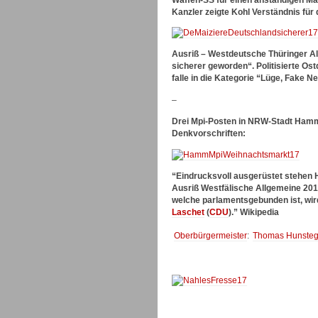
Waffen-SS für einen anständigen Ma
Kanzler zeigte Kohl Verständnis fü
Ausriß – Westdeutsche Thüringer A
sicherer geworden“. Politisierte O
falle in die Kategorie “Lüge, Fake 
–
Drei Mpi-Posten in NRW-Stadt Hamm
Denkvorschriften:
“Eindrucksvoll ausgerüstet stehe
Ausriß Westfälische Allgemeine 201
welche parlamentsgebunden ist, wi
Laschet
(
CDU
).” Wikipedia
Oberbürgermeister
:
Thomas Hunsteg