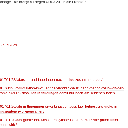
nsage. `Ab morgen kriegen CDU/CSU in die Fresse`”.
IU2qLcGUcs
2017/11/28/tatarstan-und-thueringen-nachhaltige-zusammenarbeit/
2017/04/26/cdu-fraktion-im-thueringer-landtag-neuzugang-marion-rosin-von-der-
-ramelows-linkskoalition-in-thueringen-damit-nur-noch-am-seidenen-faden-
2017/11/26/cdu-in-thueringen-erwartungsgemaess-fuer-fortgesetzte-groko-in-
rungsparteien-vor-neuwahlen/
2017/11/20/das-guelle-trinkwasser-im-kyffhaeuserkreis-2017-wie-gruen-unter-
mund-wirkt/