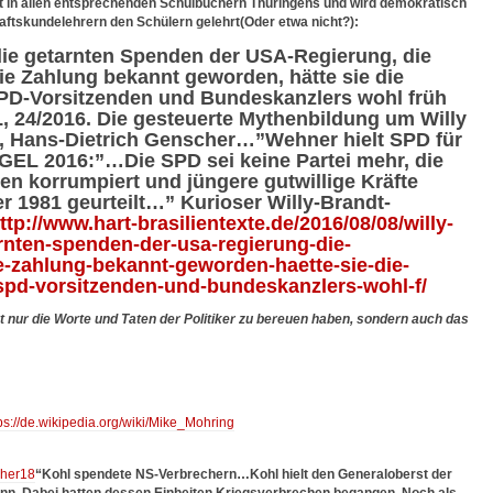
ht in allen entsprechenden Schulbüchern Thüringens und wird demokratisch
ftskundelehrern den Schülern gelehrt(Oder etwa nicht?):
die getarnten Spenden der USA-Regierung, die
e Zahlung bekannt geworden, hätte sie die
SPD-Vorsitzenden und Bundeskanzlers wohl früh
 24/2016. Die gesteuerte Mythenbildung um Willy
, Hans-Dietrich Genscher…”Wehner hielt SPD für
GEL 2016:”…Die SPD sei keine Partei mehr, die
en korrumpiert und jüngere gutwillige Kräfte
 1981 geurteilt…” Kurioser Willy-Brandt-
ttp://www.hart-brasilientexte.de/2016/08/08/willy-
rnten-spenden-der-usa-regierung-die-
e-zahlung-bekannt-geworden-haette-sie-die-
-spd-vorsitzenden-und-bundeskanzlers-wohl-f/
 nur die Worte und Taten der Politiker zu bereuen haben, sondern auch das
ps://de.wikipedia.org/wiki/Mike_Mohring
“Kohl spendete NS-Verbrechern…Kohl hielt den Generaloberst der