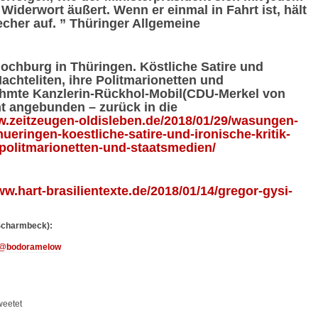
 Widerwort äußert. Wenn er einmal in Fahrt ist, hält
cher auf. ” Thüringer Allgemeine
chburg in Thüringen. Köstliche Satire und
achteliten, ihre Politmarionetten und
hmte Kanzlerin-Rückhol-Mobil(CDU-Merkel von
nt angebunden – zurück in die
w.zeitzeugen-oldisleben.de/2018/01/29/wasungen-
ueringen-koestliche-satire-und-ironische-kritik-
politmarionetten-und-staatsmedien/
ww.hart-brasilientexte.de/2018/01/14/gregor-gysi-
Scharmbeck):
@
bodoramelow
weetet