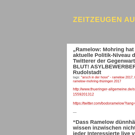
ZEITZEUGEN A
„Ramelow: Mohring hat k
aktuelle Politik-Niveau
Twitterer der Gegenwa
BLUT! ASYLBEWERBERI
Rudolstadt
tags:
"arsch in der hose" - ramelow 2017
,
ramelow-mohring-thüringen 2017
http://www.thueringer-allgemeine.de/s
1559201312
https://twitter.com/bodoramelow?lang
—
“Dass Ramelow dünnhäuti
wissen inzwischen nicht 
jeder Interessierte live