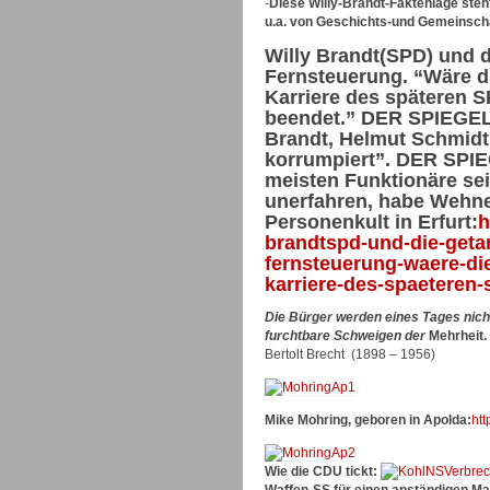
-
Diese Willy-Brandt-Faktenlage ste
u.a. von Geschichts-und Gemeinscha
Willy Brandt(SPD) und 
Fernsteuerung. “Wäre di
Karriere des späteren 
beendet.” DER SPIEGEL,
Brandt, Helmut Schmidt
korrumpiert”. DER SPIE
meisten Funktionäre sei
unerfahren, habe Wehner
Personenkult in Erfurt:
h
brandtspd-und-die-geta
fernsteuerung-waere-di
karriere-des-spaeteren
Die Bürger werden eines Tages nicht
furchtbare Schweigen der
Mehrheit.
Bertolt Brecht (1898 – 1956)
Mike Mohring, geboren in Apolda:
htt
Wie die CDU tickt: