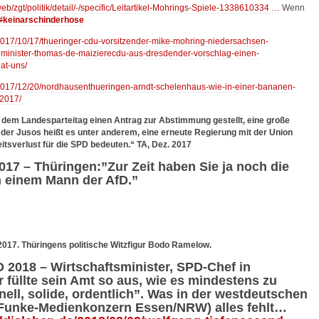
b/zgt/politi
k/detail/-/specific/Leitartikel-Mohrings-Spiele-1338610334
…
Wenn
#
keinarschinderhose
2017/10/17/thueringer-cdu-vorsitzender-mike-mohring-niedersachsen-
inister-thomas-de-maizierecdu-aus-dresdender-vorschlag-einen-
at-uns/
/2017/12/20/nordhausenthueringen-arndt-schelenhaus-wie-in-einer-bananen-
-2017/
dem Landesparteitag einen Antrag zur Abstimmung gestellt, eine große
 der Jusos heißt es unter anderem, eine erneute Regierung mit der Union
tsverlust für die SPD bedeuten.“ TA, Dez. 2017
7 – Thüringen:”Zur Zeit haben Sie ja noch die
n einem Mann der AfD.”
 2017. Thüringens politische Witzfigur Bodo Ramelow.
 2018 – Wirtschaftsminister, SPD-Chef in
r füllte sein Amt so aus, wie es mindestens zu
nell, solide, ordentlich”. Was in der westdeutschen
(Funke-Medienkonzern Essen/NRW) alles fehlt…