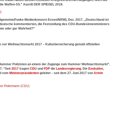
nn. Dabei hatten dessen Einheiten Kriegsverbrechen begangen. Noch als
r die Waffen-SS.” Ausriß DER SPIEGEL 2018.
llgemeine(Funke-Medienkonzern Essen/NRW), Dez. 2017. „Deutschland ist
stdeutsche kommentierten, die Feststellung des CDU-Bundesinnenministers
News oder gar Wahrheit?”
 vor Weihnachtsmarkt 2017 – Kulturbereicherung gemäß offiziellen
n Hammer Polizisten an einem der Zugänge zum Hammer Weihnachtsmarkt”.
7. “Seit
2017
tragen
CDU
und
FDP
die
Landesregierung
. Die
Exekutive
,
rd vom
Ministerpräsidenten
geleitet – seit dem 27. Juni 2017 von
Armin
er-Petermann
(
CDU
)