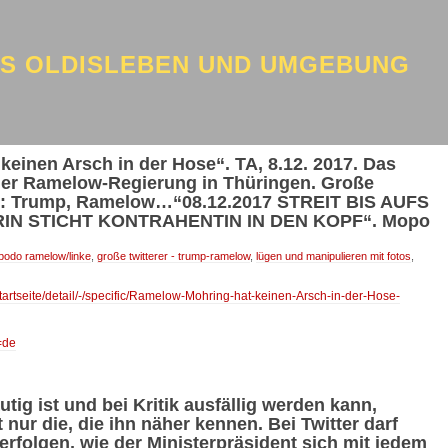
US OLDISLEBEN UND UMGEBUNG
einen Arsch in der Hose“. TA, 8.12. 2017. Das
 der Ramelow-Regierung in Thüringen. Große
rt: Trump, Ramelow…“08.12.2017 STREIT BIS AUFS
N STICHT KONTRAHENTIN IN DEN KOPF“. Mopo
bodo ramelow/linke
,
große twitterer - trump-ramelow
,
lügen und manipulieren mit fotos
,
tartseite/detail/-/specific/Ramelow-Mohring-hat-keinen-Arsch-in-der-Hose-
=de
g ist und bei Kritik ausfällig werden kann,
nur die, die ihn näher kennen. Bei Twitter darf
 verfolgen, wie der Ministerpräsident sich mit jedem