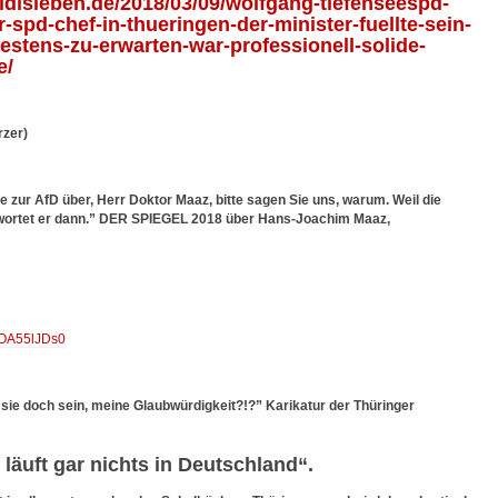
ldisleben.de/2018/03/09/wolfgang-tiefenseespd-
-spd-chef-in-thueringen-der-minister-fuellte-sein-
stens-zu-erwarten-war-professionell-solide-
e/
rzer)
zur AfD über, Herr Doktor Maaz, bitte sagen Sie uns, warum. Weil die
wortet er dann.” DER SPIEGEL 2018 über Hans-Joachim Maaz,
6OA55lJDs0
sie doch sein, meine Glaubwürdigkeit?!?” Karikatur der Thüringer
läuft gar nichts in Deutschland“.