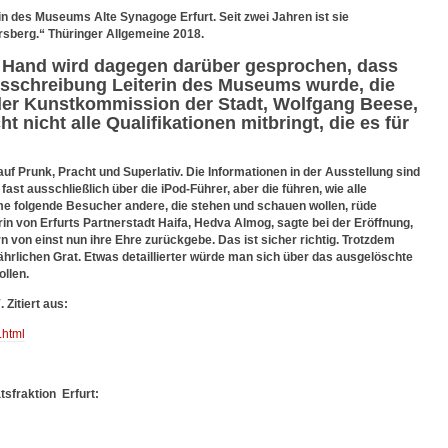
in des Museums Alte Synagoge Erfurt. Seit zwei Jahren ist sie
ersberg.“ Thüringer Allgemeine 2018.
 Hand wird dagegen darüber gesprochen, dass
usschreibung Leiterin des Museums wurde, die
der Kunstkommission der Stadt, Wolfgang Beese,
cht nicht alle Qualifikationen mitbringt, die es für
uf Prunk, Pracht und Superlativ. Die Informationen in der Ausstellung sind
st ausschließlich über die iPod-Führer, aber die führen, wie alle
me folgende Besucher andere, die stehen und schauen wollen, rüde
in von Erfurts Partnerstadt Haifa, Hedva Almog, sagte bei der Eröffnung,
 von einst nun ihre Ehre zurückgebe. Das ist sicher richtig. Trotzdem
hrlichen Grat. Etwas detaillierter würde man sich über das ausgelöschte
llen.
Zitiert aus:
.html
sfraktion Erfurt: