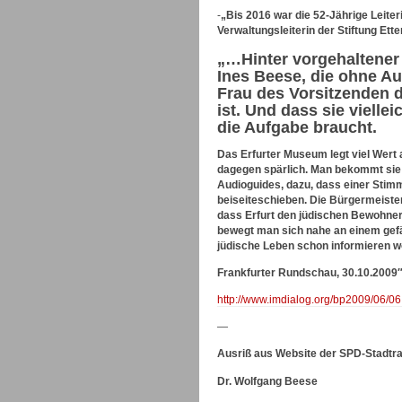
-
„Bis 2016 war die 52-Jährige Leiter
Verwaltungsleiterin der Stiftung Ett
„…Hinter vorgehaltener
Ines Beese, die ohne A
Frau des Vorsitzenden 
ist. Und dass sie viellei
die Aufgabe braucht.
Das Erfurter Museum legt viel Wert a
dagegen spärlich. Man bekommt sie fa
Audioguides, dazu, dass einer Stim
beiseiteschieben. Die Bürgermeister
dass Erfurt den jüdischen Bewohnern
bewegt man sich nahe an einem gefä
jüdische Leben schon informieren wo
Frankfurter Rundschau, 30.10.2009″. 
http://www.imdialog.org/bp2009/06/06
—
Ausriß aus Website der SPD-Stadtrat
Dr. Wolfgang Beese