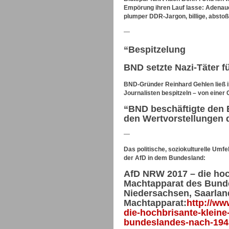
Empörung ihren Lauf lasse: Adenauer
plumper DDR-Jargon, billige, abstoß
—
“Bespitzelung
BND setzte Nazi-Täter f
BND-Gründer Reinhard Gehlen ließ in
Journalisten bespitzeln – von einer
“BND beschäftigte den 
den Wertvorstellungen
—
Das politische, soziokulturelle Umf
der AfD in dem Bundesland:
AfD NRW 2017 – die hoc
Machtapparat des Bunde
Niedersachsen, Saarla
Machtapparat:
http://ww
die-hochbrisante-kleine
bundeslandes-nach-194