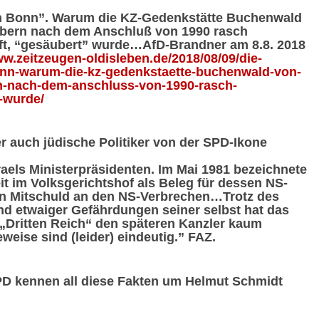
ch Bonn”. Warum die KZ-Gedenkstätte Buchenwald
bern nach dem Anschluß von 1990 rasch
rft, “gesäubert” wurde…AfD-Brandner am 8.8. 2018
ww.zeitzeugen-oldisleben.de/2018/08/09/die-
onn-warum-die-kz-gedenkstaette-buchenwald-von-
-nach-dem-anschluss-von-1990-rasch-
-wurde/
er auch jüdische Politiker von der SPD-Ikone
els Ministerpräsidenten. Im Mai 1981 bezeichnete
t im Volksgerichtshof als Beleg für dessen NS-
en Mitschuld an den NS-Verbrechen…Trotz des
nd etwaiger Gefährdungen seiner selbst hat das
 „Dritten Reich“ den späteren Kanzler kaum
weise sind (leider) eindeutig.” FAZ.
PD kennen all diese Fakten um Helmut Schmidt