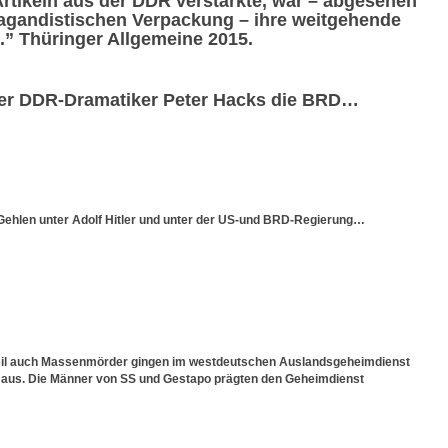
rtikeln aus der DDR verstärkte, war – abgesehen
pagandistischen Verpackung – ihre weitgehende
t.” Thüringer Allgemeine 2015.
der DDR-Dramatiker Peter Hacks die BRD…
 Gehlen unter Adolf Hitler und unter der US-und BRD-Regierung…
eil auch Massenmörder gingen im westdeutschen Auslandsgeheimdienst
d aus. Die Männer von SS und Gestapo prägten den Geheimdienst