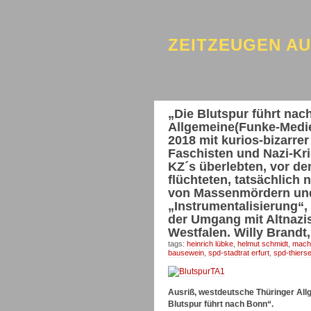
ZEITZEUGEN A
„Die Blutspur führt na
Allgemeine(Funke-Medie
2018 mit kurios-bizarr
Faschisten und Nazi-Kri
KZ´s überlebten, vor de
flüchteten, tatsächlich
von Massenmördern und a
„Instrumentalisierung“,
der Umgang mit Altnazi
Westfalen. Willy Brandt
tags:
heinrich lübke
,
helmut schmidt
,
macht
bausewein
,
spd-stadtrat erfurt
,
spd-thierse
Ausriß, westdeutsche Thüringer All
Blutspur führt nach Bonn“.