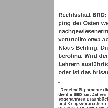
–
Rechtsstaat BRD:
ging der Osten we
nachgewiesenerma
verurteilte etwa 
Klaus Behling, Di
berolina. Wird de
Lehrern ausführlic
oder ist das bris
–
“Regelmäßig brachte die
die die SED seit Jahre
sogenannten Braunbüche
und Kriegsverbrechern 