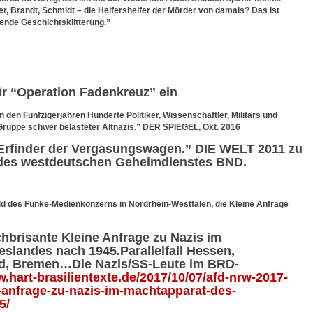
, Brandt, Schmidt – die Helfershelfer der Mörder von damals? Das ist
ende Geschichtsklitterung.”
ür “Operation Fadenkreuz” ein
 den Fünfzigerjahren Hunderte Politiker, Wissenschaftler, Militärs und
 Gruppe schwer belasteter Altnazis.” DER SPIEGEL, Okt. 2016
Erfinder der Vergasungswagen.” DIE WELT 2011 zu
 des westdeutschen Geheimdienstes BND.
eld des Funke-Medienkonzerns in Nordrhein-Westfalen, die Kleine Anfrage
hbrisante Kleine Anfrage zu Nazis im
slandes nach 1945.Parallelfall Hessen,
nd, Bremen…Die Nazis/SS-Leute im BRD-
w.hart-brasilientexte.de/2017/10/07/afd-nrw-2017-
-anfrage-zu-nazis-im-machtapparat-des-
5/