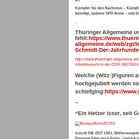
Kämpfer für den Nazismus – Kämpfe
beteiligt, spätere SPD-Ikone – und 
–
Thüringer Allgemeine u
fehlt:
https://www.thueri
allgemeine.de/web/zgt/l
Schmidt-Der-Jahrhunde
https://www.thueringer-allgemeine.de
Arbeitsbesuch-in-der-DDR-38070924
Welche (Witz-)Figuren 
hochgejubelt werden sol
schiefging:
https://www
–
“Ein Hetzer isser, seit
Ausriß DIE ZEIT 1983, Mitherausge
Blutspur führt nach Bonn`. Und ich 