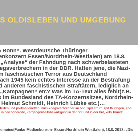
US OLDISLEBEN UND UMGEBUNG
ch Bonn“. Westdeutsche Thüringer
nkonzern Essen/Nordrhein-Westfalen) am 18.8.
er „Analyse“ der Fahndung nach schwerbelasteten
egsverbrechern in der DDR. Hatten jene, die Nazi-
m faschistischen Terror aus Deutschland
 nach 1945 kein echtes Interesse an der Bestrafung
nderen faschistischen Straftätern, lediglich an
 „Kampagnen“ etc? Was im TA-Text alles fehlt(z.B.
s im Bundesland des TA-Konzernsitzes, Nordrhein-
, Helmut Schmidt, Heinrich Lübke etc.)…
eliten und politmarionetten
,
nazi-kriegsverbrecher im bnd
,
spd erfurt
,
spd thüringen
,
spd-
 in bischofferode
,
vergangenheitsbewältigung in der ddr und in der brd
,
willy brandt
gemeine(Funke-Medienkonzern Essen/Nordrhein-Westfalen), 18.8. 2018: „Die