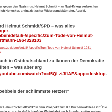
r gegen den Nazismus. Helmut Schmidt – an Nazi-Kriegsverbrechen
Erich Honecker, antinazistischer Widerstandskämpfer. Ausriß.
nd Helmut Schmidt/SPD – was alles
nger-
eben/detail/-/specific/Zum-Tode-von-Helmut-
rtmann-1964328103
/web/zgt/leben/detail/-/specific/Zum-Tode-von-Helmut-Schmidt-1981-
7
auch in Ostdeutschland zu Ikonen der Demokratie
lten – was aber arg
.youtube.com/watch?v=l5QLziJftAE&app=desktop
.
 Goebbels der schlimmste Hetzer!”
ber Helmut Schmidt/SPD:”In dem Prospekt zum KZ Buchenwald lese ich:`Die
werde so zornig, daß ich auf der Weiterfahrt nach Stunden später meiner