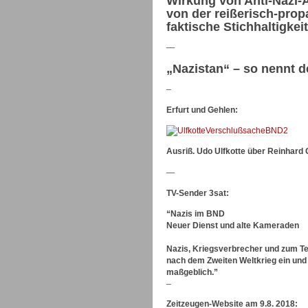
Wirkung von Anti-Nazi-A
von der reißerisch-pro
faktische Stichhaltigkei
—
„Nazistan“ – so nennt 
–
Erfurt und Gehlen:
Ausriß. Udo Ulfkotte über Reinhard
—
TV-Sender 3sat:
“Nazis im BND
Neuer Dienst und alte Kameraden
Nazis, Kriegsverbrecher und zum T
nach dem Zweiten Weltkrieg ein un
maßgeblich.”
–
Zeitzeugen-Website am 9.8. 2018: