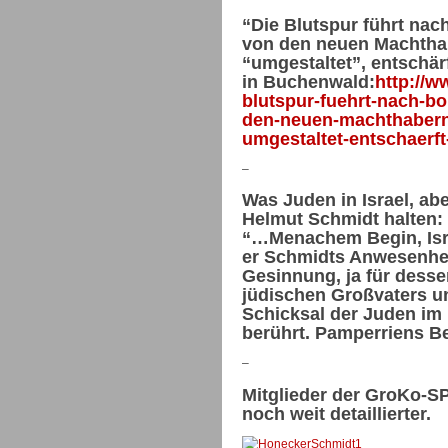
“Die Blutspur führt na
von den neuen Machtha
“umgestaltet”, entschä
in Buchenwald:
http://w
blutspur-fuehrt-nach-b
den-neuen-machthabern
umgestaltet-entschaerft
–
Was Juden in Israel, ab
Helmut Schmidt halten:
“…Menachem Begin, Isra
er Schmidts Anwesenhei
Gesinnung, ja für dess
jüdischen Großvaters u
Schicksal der Juden im
berührt. Pamperriens Be
–
Mitglieder der GroKo-S
noch weit detaillierter.