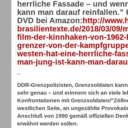
herrliche Fassade – und wenn
kann man darauf reinfallen.” 
DVD bei Amazon:
http://www.h
brasilientexte.de/2018/03/09/
film-der-kinnhaken-von-1962-
grenzer-von-der-kampfgruppe-
westen-hat-eine-herrliche-fa
man-jung-ist-kann-man-darauf-
–
DDR-Grenzpolizisten, Grenzsoldaten kannt
sehr genau – und erinnern sich an viele l
Konfrontationen mit Grenzsoldaten/”Zöll
westlichen Seite, an ungezählte Provokat
Anschluß von 1990 gemäß offiziellen Denk
erwähnt werden sollen.