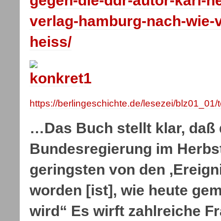
gegen-die-ddr-autor-karl-he
verlag-hamburg-nach-wie-vo
heiss/
https://berlingeschichte.de/lesezei/blz01_01/
…Das Buch stellt klar, daß 
Bundesregierung im Herbst
geringsten von den ,Ereign
worden [ist], wie heute ge
wird“ Es wirft zahlreiche F