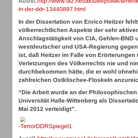
Ausriß.
http://www.faz.net/aktuell/politik/ame
in-der-ddr-13440897.html
In der Dissertation von Enrico Heitzer fehlt
völkerrechtlichen Aspekte der sehr aktive
Anschlagstätigkeit von CIA, Gehlen-BND 
westdeutscher und USA-Regierung gegen
ist, daß Heitzer im Falle von Erörterungen
Verletzungen des Völkerrechts nie und ni
durchbekommen hätte, die er wohl ohneh
zahlreichen Ostklischee-Floskeln anzurei
“Die Arbeit wurde an der Philosophischen 
Universität Halle-Wittenberg als Dissert
Mai 2012 verteidigt”.
-