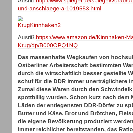
Ausriß.
http://www.spiegel.de/spiegel/vorab/dd
und-anschlaege-a-1019553.html
Ausriß.
https://www.amazon.de/Kinnhaken-Ma
Krug/dp/B000OPQ1NQ
Das massenhafte Wegkaufen von hochsubve
Ostberliner Arbeiterschaft bestimmten Wa
durch die wirtschaftlich besser gestellte
schuf für die DDR immer unerträglichere i
Zumal diese Waren durch den Schwindelku
spottbillig wurden. Schon kurz nach dem 
Läden der entlegensten DDR-Dörfer zu spü
Butter und Käse, Brot und Brötchen, Fleis
die eigene Bevölkerung produziert werden
immer reichlicher bereitstanden, das Rat