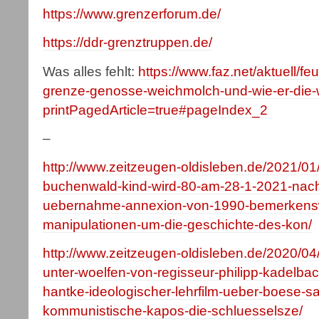
https://www.grenzerforum.de/
https://ddr-grenztruppen.de/
Was alles fehlt:
https://www.faz.net/aktuell/fe
grenze-genosse-weichmolch-und-wie-er-die-w
printPagedArticle=true#pageIndex_2
–
http://www.zeitzeugen-oldisleben.de/2021/01/
buchenwald-kind-wird-80-am-28-1-2021-nach-
uebernahme-annexion-von-1990-bemerkensw
manipulationen-um-die-geschichte-des-kon/
http://www.zeitzeugen-oldisleben.de/2020/0
unter-woelfen-von-regisseur-philipp-kadelba
hantke-ideologischer-lehrfilm-ueber-boese-sa
kommunistische-kapos-die-schluesselsze/