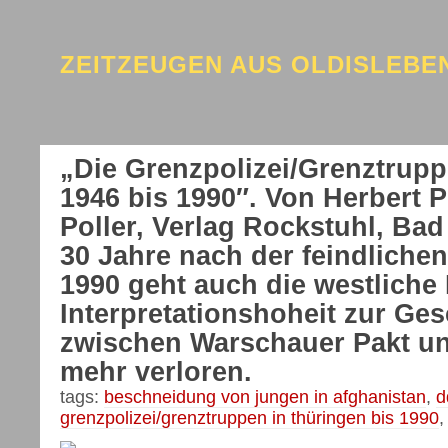
ZEITZEUGEN AUS OLDISLEB
„Die Grenzpolizei/Grenztrup
1946 bis 1990″. Von Herbert 
Poller, Verlag Rockstuhl, Ba
30 Jahre nach der feindlich
1990 geht auch die westlich
Interpretationshoheit zur Ge
zwischen Warschauer Pakt 
mehr verloren.
tags:
beschneidung von jungen in afghanistan
,
d
grenzpolizei/grenztruppen in thüringen bis 1990