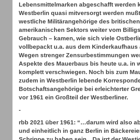
Lebensmittelmarken abgeschafft werden k
Westberlin quasi mitversorgt werden muß
westliche Militärangehörige des britische
amerikanischen Sektors weiter vom Billig
Gebrauch – kamen, wie sich viele Ostberlin
vollbepackt u.a. aus dem Kinderkaufhaus 
Wegen strenger Zensurbestimmungen wer
Aspekte des Mauerbaus bis heute u.a. in 
komplett verschwiegen. Noch bis zum Ma
zudem in Westberlin lebende Korrespond
Botschaftsangehörige bei erleichterter Gr
vor 1961 ein Großteil der Westberliner.
-
rbb 2021 über 1961: “…darum wird also ab
und einheitlich in ganz Berlin in Bäckerei
Schrippe zu haben sein…Da irrt der Westjo