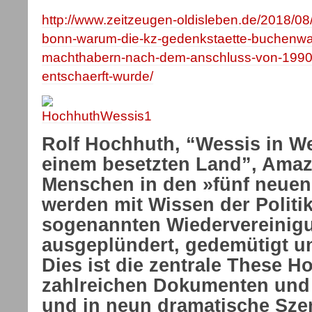
http://www.zeitzeugen-oldisleben.de/2018/08/
bonn-warum-die-kz-gedenkstaette-buchenwa
machthabern-nach-dem-anschluss-von-1990-
entschaerft-wurde/
Rolf Hochhuth, “Wessis in W
einem besetzten Land”, Amaz
Menschen in den »fünf neue
werden mit Wissen der Politik
sogenannten Wiedervereinig
ausgeplündert, gedemütigt und
Dies ist die zentrale These H
zahlreichen Dokumenten und 
und in neun dramatische Sze