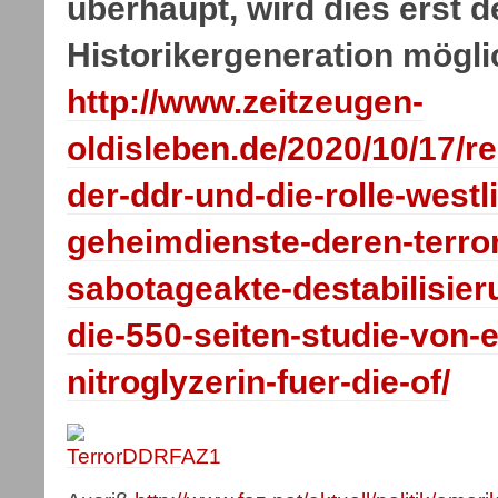
überhaupt, wird dies erst 
Historikergeneration mögl
http://www.zeitzeugen-
oldisleben.de/2020/10/17/r
der-ddr-und-die-rolle-westl
geheimdienste-deren-terro
sabotageakte-destabilisier
die-550-seiten-studie-von-e
nitroglyzerin-fuer-die-of/