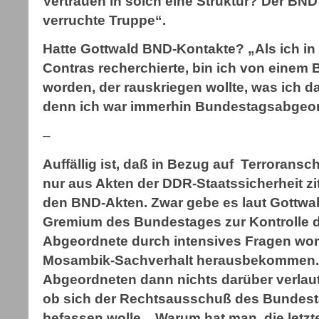
Vertrauen in solch eine Struktur? Der BND
verruchte Truppe“.
Hatte Gottwald BND-Kontakte? „Als ich in 
Contras recherchierte, bin ich von eine
worden, der rauskriegen wollte, was ich da
denn ich war immerhin Bundestagsabgeor
–
Auffällig ist, daß in Bezug auf Terrorans
nur aus Akten der DDR-Staatssicherheit zit
den BND-Akten. Zwar gebe es laut Gottwal
Gremium des Bundestages zur Kontrolle 
Abgeordnete durch intensives Fragen wo
Mosambik-Sachverhalt herausbekommen. 
Abgeordneten dann nichts darüber verlaute
ob sich der Rechtsausschuß des Bundesta
befassen wolle. „Warum hat man die letz