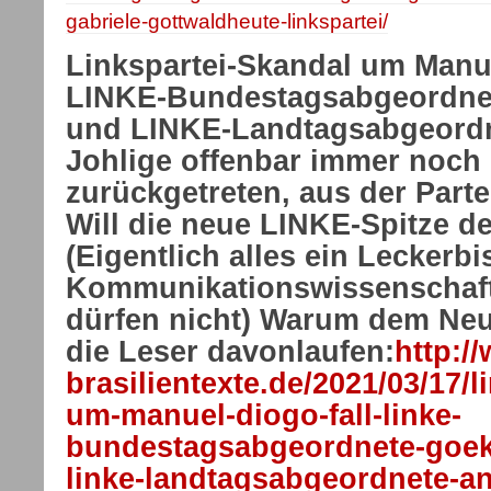
gabriele-gottwaldheute-linkspartei/
Linkspartei-Skandal um Manue
LINKE-Bundestagsabgeordne
und LINKE-Landtagsabgeord
Johlige offenbar immer noch 
zurückgetreten, aus der Part
Will die neue LINKE-Spitze de
(Eigentlich alles ein Leckerbi
Kommunikationswissenschaftl
dürfen nicht) Warum dem Ne
die Leser davonlaufen:
http:/
brasilientexte.de/2021/03/17/l
um-manuel-diogo-fall-linke-
bundestagsabgeordnete-goek
linke-landtagsabgeordnete-an