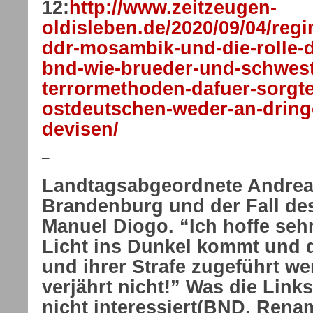
12:
http://www.zeitzeugen-
oldisleben.de/2020/09/04/reg
ddr-mosambik-und-die-rolle-d
bnd-wie-brueder-und-schwest
terrormethoden-dafuer-sorgte
ostdeutschen-weder-an-dring
devisen/
–
Landtagsabgeordnete Andrea
Brandenburg und der Fall d
Manuel Diogo. “Ich hoffe seh
Licht ins Dunkel kommt und di
und ihrer Strafe zugeführt w
verjährt nicht!” Was die Link
nicht interessiert(BND, Rena