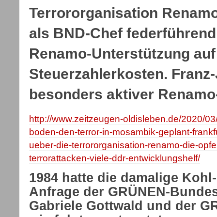
Terrororganisation Renamo
als BND-Chef federführend
Renamo-Unterstützung auf
Steuerzahlerkosten. Franz-
besonders aktiver Renamo-
http://www.zeitzeugen-oldisleben.de/2020/
boden-den-terror-in-mosambik-geplant-frank
ueber-die-terrororganisation-renamo-die-opfe
terrorattacken-viele-ddr-entwicklungshelf/
1984 hatte die damalige Kohl
Anfrage der GRÜNEN-Bundes
Gabriele Gottwald und der 