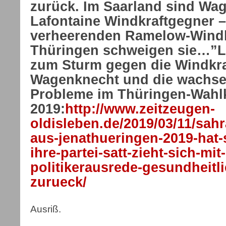
zurück. Im Saarland sind Wa
Lafontaine Windkraftgegner 
verheerenden Ramelow-Windk
Thüringen schweigen sie…”La
zum Sturm gegen die Windkraf
Wagenknecht und die wachs
Probleme im Thüringen-Wahl
2019:
http://www.zeitzeugen-
oldisleben.de/2019/03/11/sah
aus-jenathueringen-2019-hat-
ihre-partei-satt-zieht-sich-mi
politikerausrede-gesundheitl
zurueck/
Ausriß.