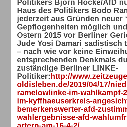
Politikers Björn Höcke/AfD 
Haus des Politikers Bodo Ra
jederzeit aus Gründen neuer
Gepflogenheiten möglich und l
Ostern 2015 vor Berliner Ger
Jude Yosi Damari sadistisch 
– nach wie vor keine Einweih
entsprechenden Denkmals du
zuständige Berliner LINKE-
Politiker:
http://www.zeitzeuge
oldisleben.de/2019/04/17/nie
ramelowlinke-im-wahlkampf-2
im-kyffhaeuserkreis-angesich
bemerkenswerter-afd-zustim
wahlergebnisse-afd-wahlumfr
artern-am-16-4-2/