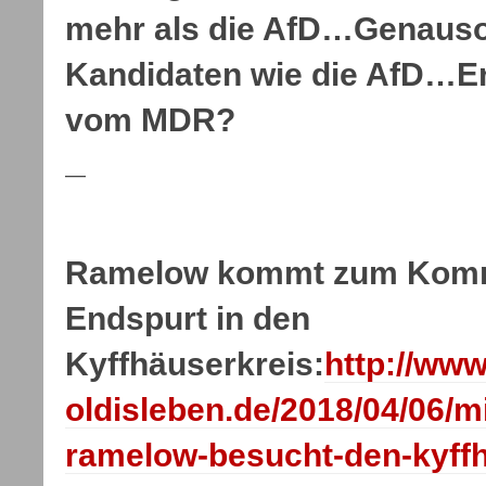
mehr als die AfD…Genauso
Kandidaten wie die AfD…E
vom MDR?
—
Ramelow kommt zum Kom
Endspurt in den
Kyffhäuserkreis:
http://www
oldisleben.de/2018/04/06/m
ramelow-besucht-den-kyff