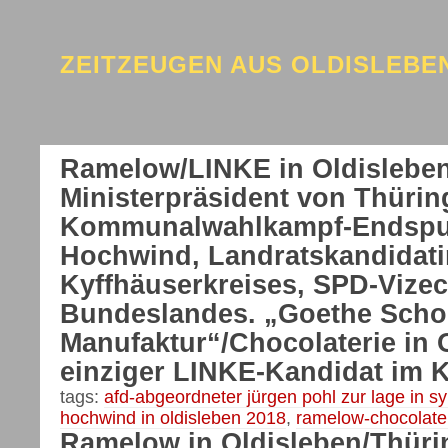
ZEITZEUGEN AUS OLDISLEB
Ramelow/LINKE in Oldisleben,
Ministerpräsident von Thürin
Kommunalwahlkampf-Endspur
Hochwind, Landratskandidati
Kyffhäuserkreises, SPD-Vizec
Bundeslandes. „Goethe Scho
Manufaktur“/Chocolaterie in 
einziger LINKE-Kandidat im 
tags:
afd-abgeordneter jürgen pohl zur lage in s
hochwind in oldisleben 2018
,
ramelow-chocolater
Ramelow in Oldisleben/Thürin