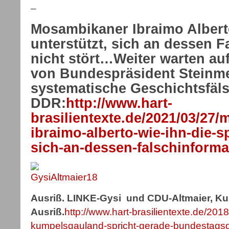
–
Mosambikaner Ibraimo Albert
unterstützt, sich an dessen 
nicht stört…Weiter warten auf
von Bundespräsident Steinme
systematische Geschichtsfäl
DDR:
http://www.hart-
brasilientexte.de/2021/03/27
ibraimo-alberto-wie-ihn-die-s
sich-an-dessen-falschinformat
Ausriß. LINKE-Gysi und CDU-Altmaier, K
Ausriß.
http://www.hart-brasilientexte.de/201
kumpelsgauland-spricht-gerade-bundestags