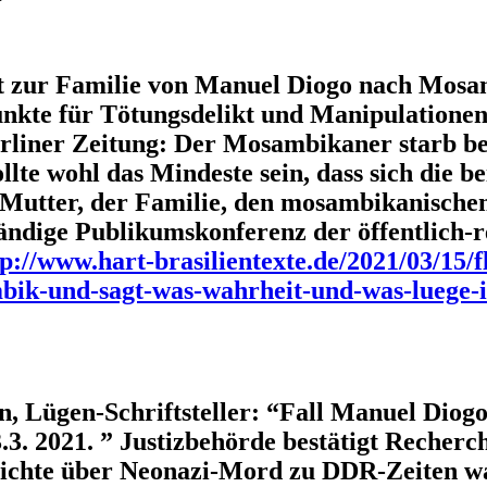
zt zur Familie von Manuel Diogo nach Mosa
nkte für Tötungsdelikt und Manipulationen“.
rliner Zeitung: Der Mosambikaner starb be
lte wohl das Mindeste sein, dass sich die 
 Mutter, der Familie, den mosambikanisch
ändige Publikumskonferenz der öffentlich-r
tp://www.hart-brasilientexte.de/2021/03/15/f
k-und-sagt-was-wahrheit-und-was-luege-is
, Lügen-Schriftsteller: “Fall Manuel Diog
.3. 2021. ” Justizbehörde bestätigt Recherc
ichte über Neonazi-Mord zu DDR-Zeiten war