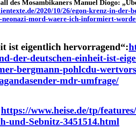
Fall des Mosambikaners Manuel Diogo: „Üb
ientexte.de/2020/10/26/egon-krenz-in-der-be
-neonazi-mord-waere-ich-informiert-worde
t ist eigentlich hervorragend“:
h
nd-der-deutschen-einheit-ist-eig
mer-bergmann-pohlcdu-wertvors
gandasender-mdr-umfrage/
:
https://www.heise.de/tp/features
ph-und-Sebnitz-3451514.html