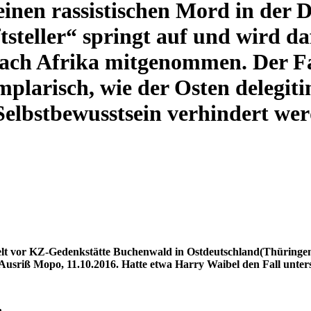
 einen rassistischen Mord in der
ftsteller“ springt auf und wird 
 nach Afrika mitgenommen. Der Fa
mplarisch, wie der Osten delegiti
e Selbstbewusstsein verhindert w
ielt vor KZ-Gedenkstätte Buchenwald in Ostdeutschland(Thüring
iß Mopo, 11.10.2016. Hatte etwa Harry Waibel den Fall untersuc
.