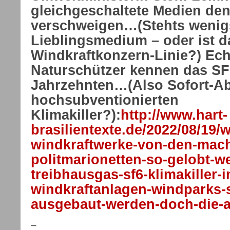
gleichgeschaltete Medien de
verschweigen…(Stehts wenigs
Lieblingsmedium – oder ist d
Windkraftkonzern-Linie?) Ec
Naturschützer kennen das SF
Jahrzehnten…(Also Sofort-Ab
hochsubventionierten
Klimakiller?):
http://www.hart-
brasilientexte.de/2022/08/19/
windkraftwerke-von-den-mach
politmarionetten-so-gelobt-w
treibhausgas-sf6-klimakiller-i
windkraftanlagen-windparks-s
ausgebaut-werden-doch-die-a
–