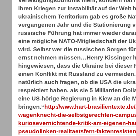
Verteidigungsbündnis mehr, sondern hat m
ihren Kriegen zur Instabilität auf der Welt 
ukrainischem Territorium gab es große N
vergangenen Jahr und die Stationierung v
russische Führung hat immer wieder darau
eine mögliche NATO-Mitgliedschaft der U
wird. Selbst wer die russischen Sorgen für
ernst nehmen müssen…Henry Kissinger ha
hingewiesen, dass die Ukraine bei dieser P
einen Konflikt mit Russland zu vermeiden
natürlich auch fragen, ob die USA die ukr
respektiert haben, als sie 5 Milliarden Dol
eine US-hörige Regierung in Kiew an die 
bringen.“
http://www.hart-brasilientexte.de
wagenknecht-die-selbstgerechten-campus
kuriosevernichtende-kritik-am-eigenen-ha
pseudolinken-realitaetsfern-faktenresist